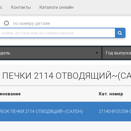
с
Контакты
Каталоги онлайн
N
по номеру
детали
▼
К ПЕЧКИ 2114 ОТВОДЯЩИЙ~(С
енование
Кат. номер
УБОК ПЕЧКИ 2114 ОТВОДЯЩИЙ~(САЛОН)
21140-8101204-