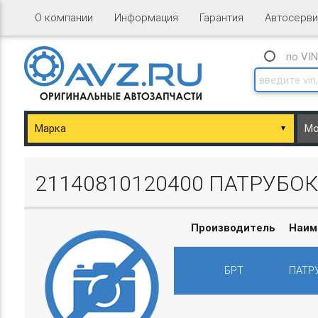
О компании
Информация
Гарантия
Автосерви
по VI
▼
ary/Basket.php
21140810120400 ПАТРУБО
Производитель
Наим
БРТ
ПАТР
ary/Basket.php