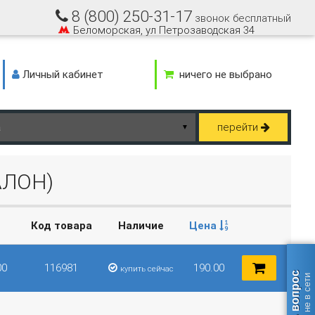
8 (800) 250-31-17
звонок бесплатный
Беломорская, ул Петрозаводская 34
Личный кабинет
ничего не выбрано
перейти
▼
АЛОН)
Код товара
Наличие
Цена
00
116981
190.00
купить сейчас
Задать вопрос
оператор не в сети