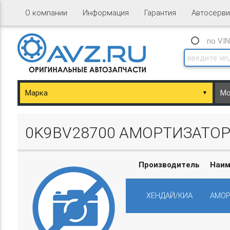
О компании
Информация
Гарантия
Автосерви
по VI
▼
ary/Basket.php
0K9BV28700 АМОРТИЗАТОР 
Производитель
Наим
ХЕНДАЙ/КИА
АМОР
ary/Basket.php