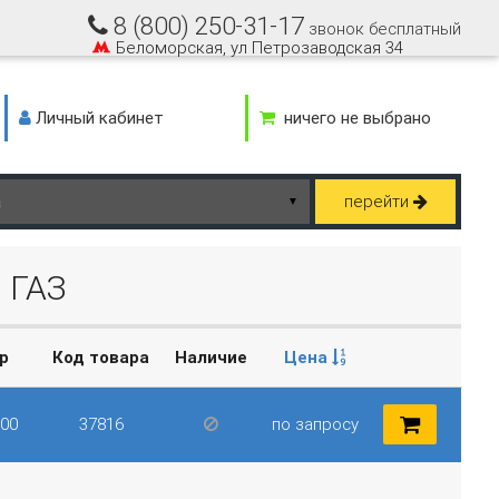
8 (800) 250-31-17
звонок бесплатный
Беломорская, ул Петрозаводская 34
Личный кабинет
ничего не выбрано
перейти
▼
 ГАЗ
р
Код товара
Наличие
Цена
700
37816
по запросу