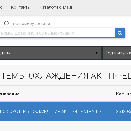
с
Контакты
Каталоги онлайн
N
по номеру
детали
▼
СТЕМЫ ОХЛАЖДЕНИЯ АКПП- -EL
енование
Кат. н
БОК СИСТЕМЫ ОХЛАЖДЕНИЯ АКПП- -ELANTRA 11-
25420-