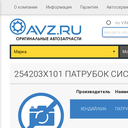
О компании
Информация
Гарантия
Автосерви
по VI
▼
ary/Basket.php
254203X101 ПАТРУБОК СИ
Производитель
Наим
ХЕНДАЙ/КИА
ПАТРУ
ary/Basket.php