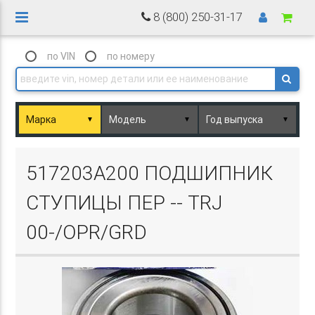
8 (800) 250-31-17
по VIN
по номеру
▼
▼
▼
Basket.php
517203A200 ПОДШИПНИК
СТУПИЦЫ ПЕР -- TRJ
00-/OPR/GRD
Basket.php