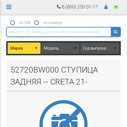
8 (800) 250-31-17
по VIN
по номеру
▼
▼
▼
Basket.php
52720BW000 СТУПИЦА
ЗАДНЯЯ -- CRETA 21-
Basket.php