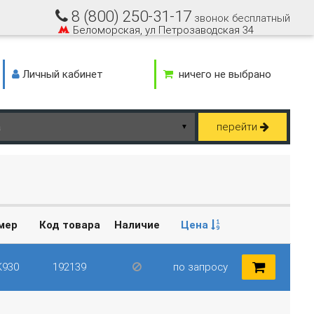
8 (800) 250-31-17
звонок бесплатный
Беломорская, ул Петрозаводская 34
Личный кабинет
ничего не выбрано
перейти
▼
омер
Код товара
Наличие
Цена
K930
192139
по запросу