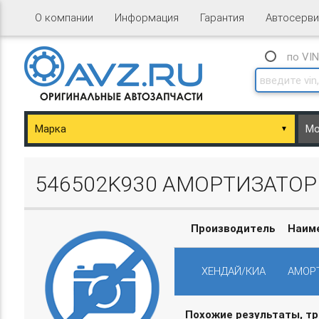
О компании
Информация
Гарантия
Автосерви
по VI
▼
ary/Basket.php
546502K930 АМОРТИЗАТОР
Производитель
Наим
ХЕНДАЙ/КИА
АМОРТ
ary/Basket.php
Похожие результаты, т