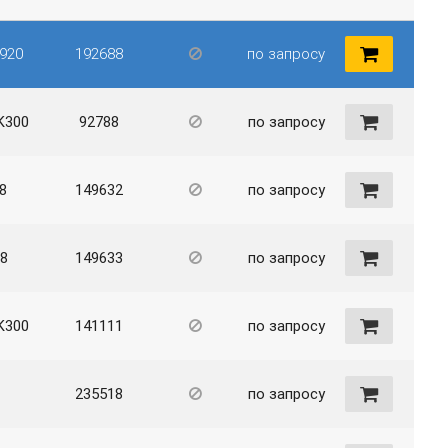
920
192688
по запросу
K300
92788
по запросу
8
149632
по запросу
8
149633
по запросу
K300
141111
по запросу
L
235518
по запросу