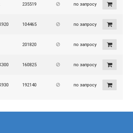
R
235519
по запросу
K920
104465
по запросу
201820
по запросу
K300
160825
по запросу
K930
192140
по запросу