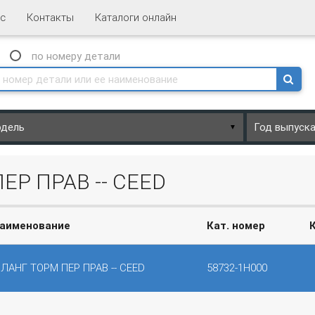
с
Контакты
Каталоги онлайн
N
по номеру
детали
▼
ЕР ПРАВ -- CEED
аименование
Кат. номер
ЛАНГ ТОРМ ПЕР ПРАВ -- CEED
58732-1H000