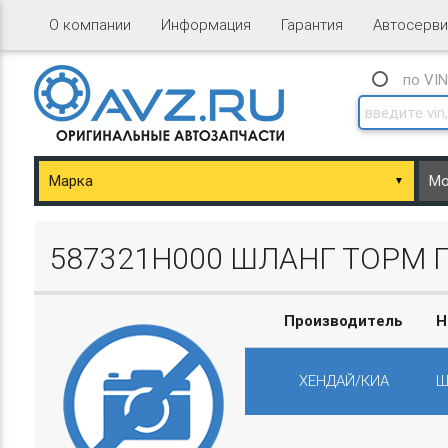
О компании
Информация
Гарантия
Автосерви
по VI
▼
ary/Basket.php
587321H000 ШЛАНГ ТОРМ П
Производитель
Н
ХЕНДАЙ/КИА
Ш
ary/Basket.php