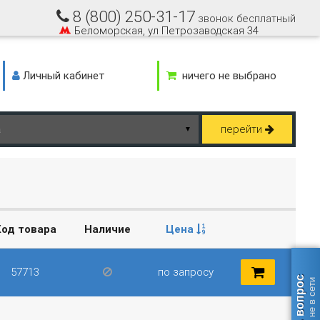
8 (800) 250-31-17
звонок бесплатный
Беломорская, ул Петрозаводская 34
Личный кабинет
ничего не выбрано
перейти
▼
Код товара
Наличие
Цена
57713
по запросу
Задать вопрос
оператор не в сети