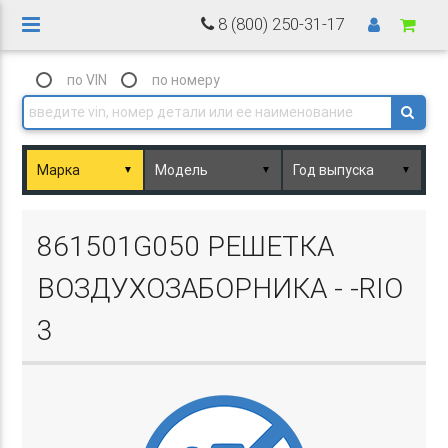
8 (800) 250-31-17
по VIN
по номеру
▼
▼
▼
Basket.php
861501G050 РЕШЕТКА
ВОЗДУХОЗАБОРНИКА - -RIO
3
Basket.php