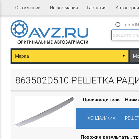
О компании
Информация
Гарантия
Автосерви
по VI
▼
ary/Basket.php
863502D510 РЕШЕТКА РАДИА
Производитель
Наим
ХЕНДАЙ/КИА
РЕШЕТ
ary/Basket.php
Похожие результаты, т