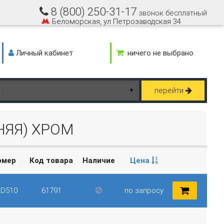
8 (800) 250-31-17
звонок бесплатный
Беломорская, ул Петрозаводская 34
Личный кабинет
ничего не выбрано
перейти
▼
НЯЯ) ХРОМ
омер
Код товара
Наличие
Цена
2D510
61791
по запросу