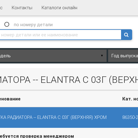
с
Контакты
Каталоги онлайн
N
по номеру
детали
▼
ТОРА -- ELANTRA C 03Г (ВЕРХ
енование
Кат. н
КА РАДИАТОРА -- ELANTRA C 03Г (ВЕРХНЯЯ) ХРОМ
86350-
ребуется проверка менеджером