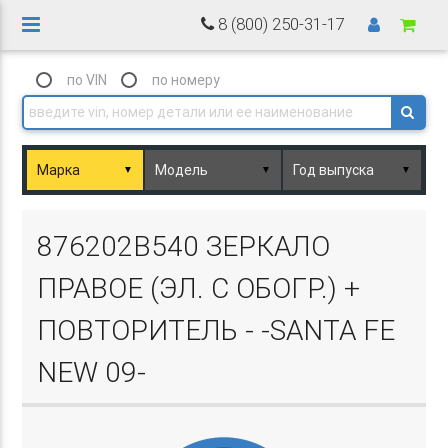
8 (800) 250-31-17
по VIN
по номеру
▼
▼
▼
Basket.php
876202B540 ЗЕРКАЛО
ПРАВОЕ (ЭЛ. С ОБОГР.) +
ПОВТОРИТЕЛЬ - -SANTA FE
NEW 09-
Basket.php