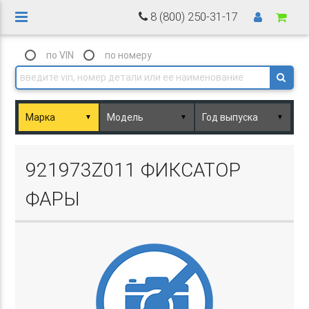
8 (800) 250-31-17
по VIN
по номеру
▼
▼
▼
Basket.php
921973Z011 ФИКСАТОР
ФАРЫ
Basket.php