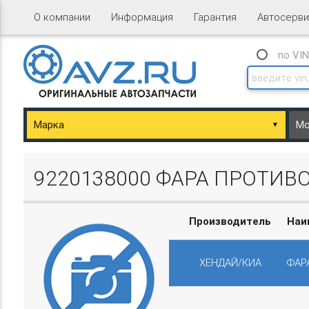
О компании
Информация
Гарантия
Автосерви
по VI
▼
ary/Basket.php
9220138000 ФАРА ПРОТИВО
Производитель
Наи
ХЕНДАЙ/КИА
ФАР
ary/Basket.php