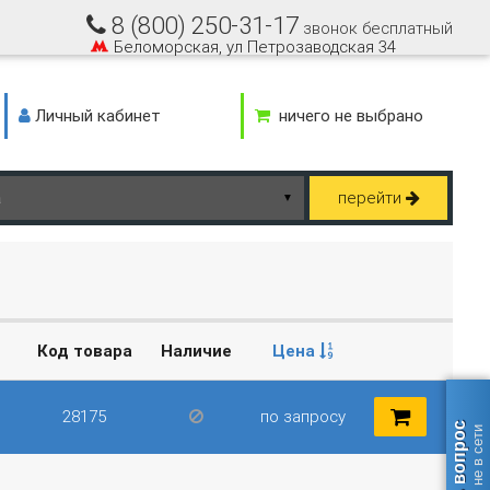
8 (800) 250-31-17
звонок бесплатный
Беломорская, ул Петрозаводская 34
Личный кабинет
ничего не выбрано
перейти
▼
Код товара
Наличие
Цена
28175
по запросу
Задать вопрос
оператор не в сети