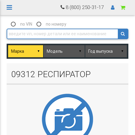
8 (800) 250-31-17
по VIN
по номеру
▼
▼
▼
Basket.php
09312 РЕСПИРАТОР
Basket.php