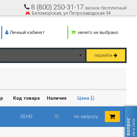
8 (800) 250-31-17
звонок бесплатный
Беломорская, ул Петрозаводская 34
Личный кабинет
ничего не выбрано
перейти
▼
ер
Код товара
Наличие
Цена
55143
по запросу
Задать вопрос
оператор не в сети