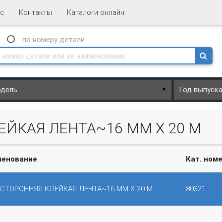
с
Контакты
Каталоги онлайн
N
по номеру
детали
▼
ЕЙКАЯ ЛЕНТА~16 ММ Х 20 М
менование
Кат. ном
СТОРОННЯЯ КЛЕЙКАЯ ЛЕНТА~16 ММ Х 20 М
80321