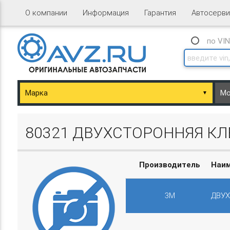
О компании
Информация
Гарантия
Автосерви
по VI
▼
ary/Basket.php
80321 ДВУХСТОРОННЯЯ КЛ
Производитель
Наи
3M
ДВУХ
ary/Basket.php