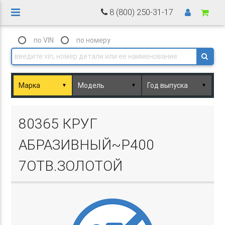
8 (800) 250-31-17
по VIN
по номеру
▼
▼
▼
Basket.php
80365 КРУГ
АБРАЗИВНЫЙ~P400
7ОТВ.ЗОЛОТОЙ
Basket.php