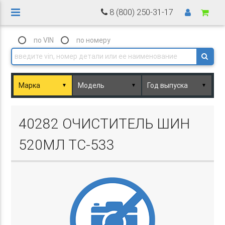
8 (800) 250-31-17
по VIN
по номеру
▼
▼
▼
Basket.php
40282 ОЧИСТИТЕЛЬ ШИН
520МЛ ТС-533
Basket.php