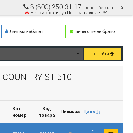
8 (800) 250-31-17
звонок бесплатный
Беломорская, ул Петрозаводская 34
Личный кабинет
ничего не выбрано
перейти
▼
COUNTRY ST-510
Кат.
Код
Наличие
Цена
номер
товара
по