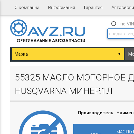
О компании
Информация
Гарантия
Автосерви
по VI
▼
ary/Basket.php
55325 МАСЛО МОТОРНОЕ Д
HUSQVARNA МИНЕР.1Л
Производитель
Наимен
ary/Basket.php
МАСЛО 