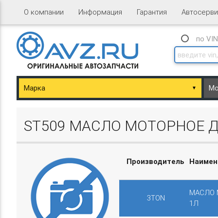
О компании
Информация
Гарантия
Автосерви
по VI
▼
ary/Basket.php
ST509 МАСЛО МОТОРНОЕ Д
Производитель
Наимен
ary/Basket.php
МАСЛО 
3TON
1Л