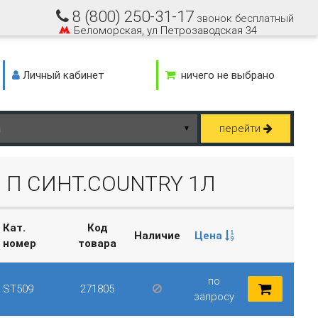
8 (800) 250-31-17
звонок бесплатный
Беломорская, ул Петрозаводская 34
Личный кабинет
ничего не выбрано
перейти
▼
 П СИНТ.COUNTRY 1Л
Кат.
Код
Наличие
Цена
номер
товара
по
ST509
271805
запросу