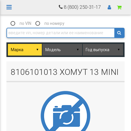
8 (800) 250-31-17
по VIN
по номеру
▼
▼
▼
Basket.php
8106101013 ХОМУТ 13 MINI
Basket.php