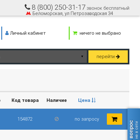
8 (800) 250-31-17
звонок бесплатный
Беломорская, ул Петрозаводская 34
Личный кабинет
ничего не выбрано
перейти
▼
р
Код товара
Наличие
Цена
154872
по запросу
Задать вопрос
оператор не в сети