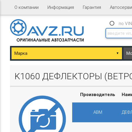
О компании
Информация
Гарантия
Автосерви
по VI
▼
ary/Basket.php
K1060 ДЕФЛЕКТОРЫ (ВЕТРО
Производитель
Наи
ABM
ДЕФЛ
ary/Basket.php