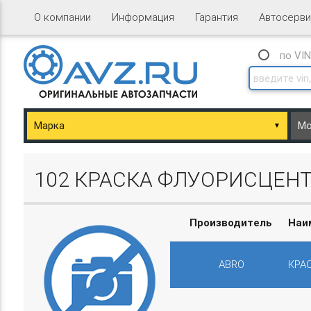
О компании
Информация
Гарантия
Автосерви
по VI
▼
ary/Basket.php
102 КРАСКА ФЛУОРИСЦЕНТ
Производитель
Наи
ABRO
КРА
ary/Basket.php