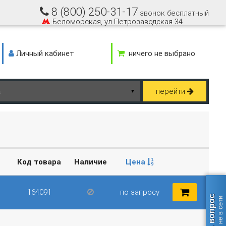
8 (800) 250-31-17
звонок бесплатный
Беломорская, ул Петрозаводская 34
Личный кабинет
ничего не выбрано
перейти
▼
Код товара
Наличие
Цена
164091
по запросу
Задать вопрос
оператор не в сети