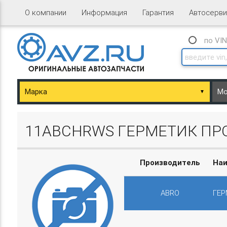
О компании
Информация
Гарантия
Автосерви
по VI
▼
ary/Basket.php
11ABCHRWS ГЕРМЕТИК ПР
Производитель
На
ABRO
ГЕР
ary/Basket.php