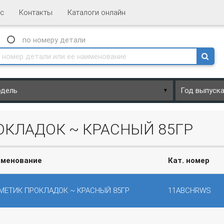
с
Контакты
Каталоги онлайн
N
по номеру
детали
▼
ОКЛАДОК ~ КРАСНЫЙ 85ГР
именование
Кат. номер
МЕТИК ПРОКЛАДОК ~ КРАСНЫЙ 85ГР
11ABCHRWS