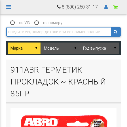
8 (800) 250-31-17
по VIN
по номеру
▼
▼
▼
Basket.php
911ABR ГЕРМЕТИК
ПРОКЛАДОК ~ КРАСНЫЙ
85ГР
Basket.php