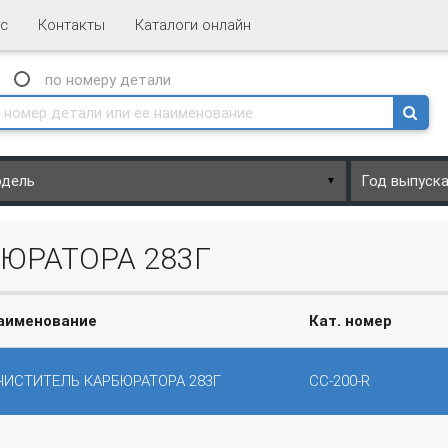
с
Контакты
Каталоги онлайн
N
по номеру
детали
▼
ЮРАТОРА 283Г
аименование
Кат. номер
ЧИСТИТЕЛЬ КАРБЮРАТОРА 283Г
CC-200-R