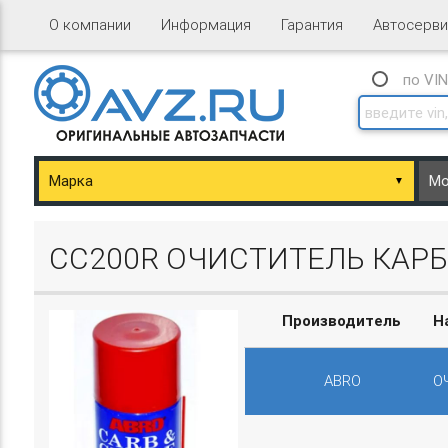
О компании
Информация
Гарантия
Автосерви
по VI
▼
ary/Basket.php
CC200R ОЧИСТИТЕЛЬ КАРБ
Производитель
Н
ABRO
О
ary/Basket.php