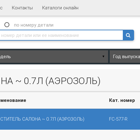
с
Контакты
Каталоги онлайн
N
по номеру
детали
▼
А ~ 0.7Л (АЭРОЗОЛЬ)
именование
Кат. номер
СТИТЕЛЬ САЛОНА ~ 0.7Л (АЭРОЗОЛЬ)
FC-577-R