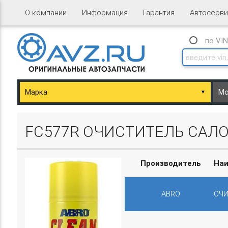
О компании
Информация
Гарантия
Автосерви
по VI
▼
ary/Basket.php
FC577R ОЧИСТИТЕЛЬ САЛОН
Производитель
На
ABRO
ОЧИ
ary/Basket.php