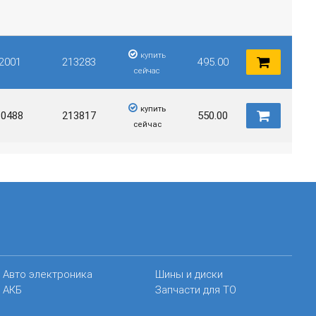
купить
2001
213283
495.00
сейчас
купить
0488
213817
550.00
сейчас
Авто электроника
Шины и диски
АКБ
Запчасти для ТО