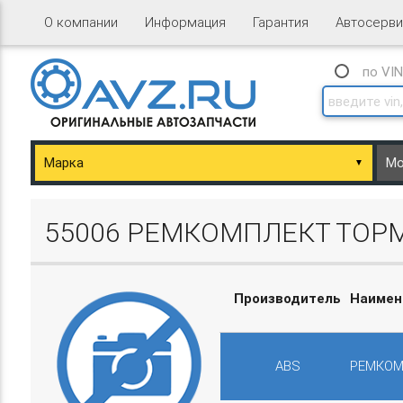
О компании
Информация
Гарантия
Автосерви
по VI
▼
ary/Basket.php
55006 РЕМКОМПЛЕКТ ТОР
Производитель
Наимен
ary/Basket.php
ABS
РЕМКОМ