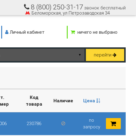
8 (800) 250-31-17
звонок бесплатный
Беломорская, ул Петрозаводская 34
Личный кабинет
ничего не выбрано
перейти
▼
т.
Код
Наличие
Цена
омер
товара
по
006
230786
запросу