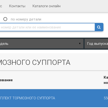
с
Контакты
Каталоги онлайн
N
по номеру
детали
▼
МОЗНОГО СУППОРТА
Ка
ование
н
ПЛЕКТ ТОРМОЗНОГО СУППОРТА
55