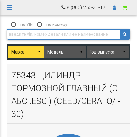
8 (800) 250-31-17
по VIN
по номеру
▼
▼
▼
Basket.php
75343 ЦИЛИНДР
ТОРМОЗНОЙ ГЛАВНЫЙ (С
АБС .ESC ) (CEED/CERATO/I-
30)
Basket.php