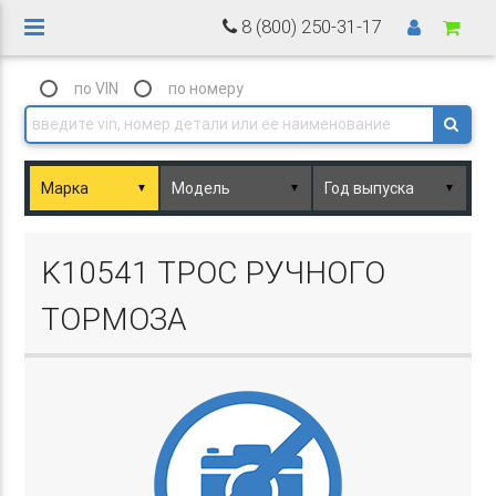
8 (800) 250-31-17
по VIN
по номеру
▼
▼
▼
Basket.php
K10541 ТРОС РУЧНОГО
ТОРМОЗА
Basket.php