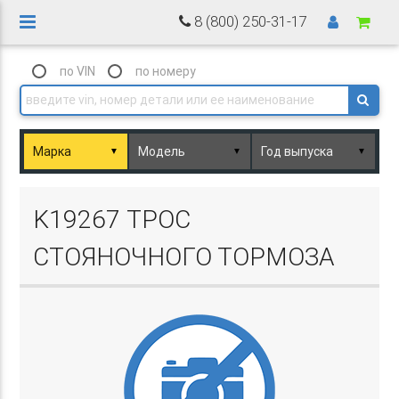
8 (800) 250-31-17
по VIN
по номеру
▼
▼
▼
Basket.php
K19267 ТРОС
СТОЯНОЧНОГО ТОРМОЗА
Basket.php