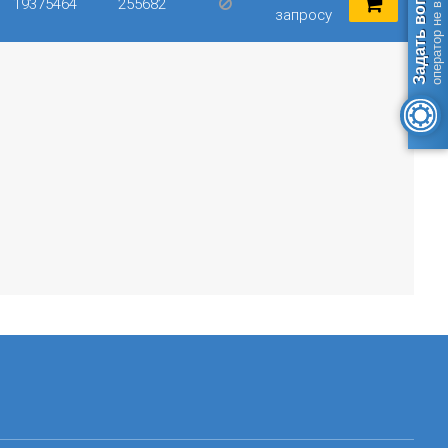
Задать вопрос
оператор не в сети
19375464
255682
запросу