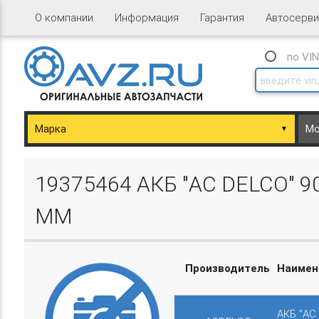
О компании
Информация
Гарантия
Автосерви
по VI
▼
ary/Basket.php
19375464 АКБ "AC DELCO" 
ММ
Производитель
Наимен
ary/Basket.php
АКБ "AC