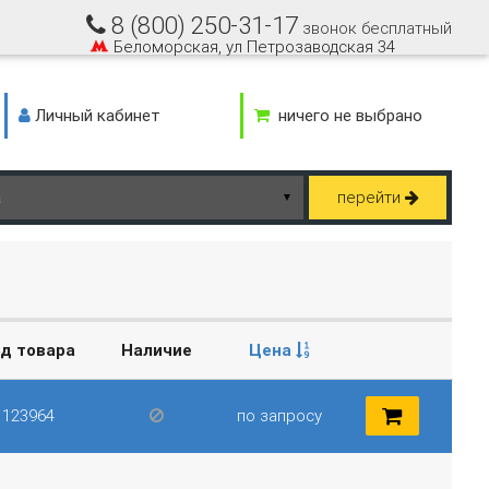
8 (800) 250-31-17
звонок бесплатный
Беломорская, ул Петрозаводская 34
Личный кабинет
ничего не выбрано
перейти
▼
д товара
Наличие
Цена
123964
по запросу