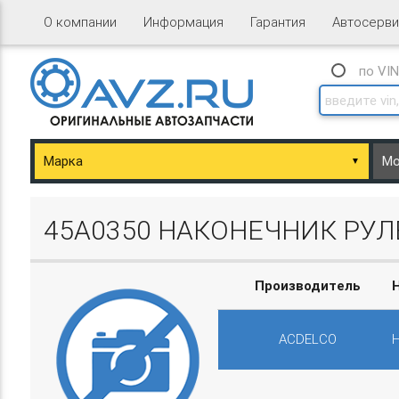
О компании
Информация
Гарантия
Автосерви
по VI
▼
ary/Basket.php
45A0350 НАКОНЕЧНИК РУЛ
Производитель
ACDELCO
ary/Basket.php