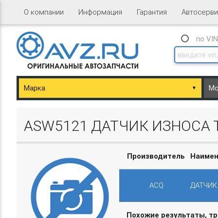
О компании
Информация
Гарантия
Автосерви
по VI
▼
ary/Basket.php
ASW5121 ДАТЧИК ИЗНОСА 
Производитель
Наимен
ACQ
ДАТЧИК
ary/Basket.php
Похожие результаты, т