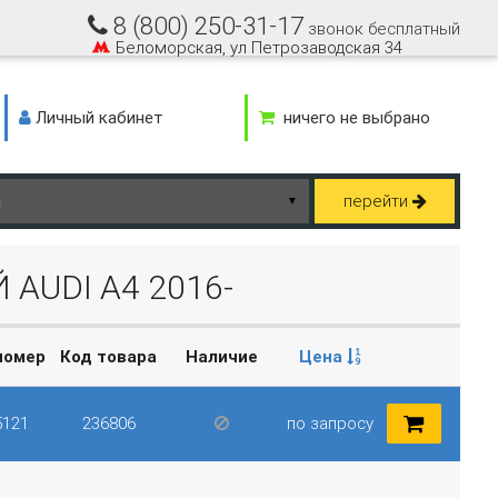
8 (800) 250-31-17
звонок бесплатный
Беломорская, ул Петрозаводская 34
Личный кабинет
ничего не выбрано
перейти
▼
UDI A4 2016-
номер
Код товара
Наличие
Цена
5121
236806
по запросу