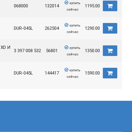
купить
068000
132014
1195.00
сейчас
купить
DUR-045L
262504
1290.00
сейчас
 XD И
купить
3 397 008 532
56801
1350.00
сейчас
купить
DUR-045L
144417
1590.00
сейчас