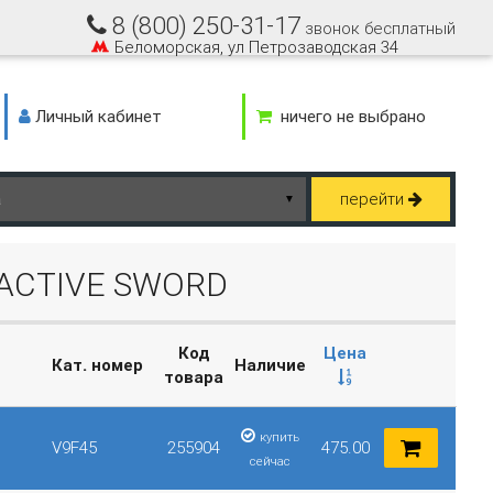
8 (800) 250-31-17
звонок бесплатный
Беломорская, ул Петрозаводская 34
Личный кабинет
ничего не выбрано
перейти
▼
ACTIVE SWORD
Код
Цена
Кат. номер
Наличие
товара
купить
V9F45
255904
475.00
сейчас