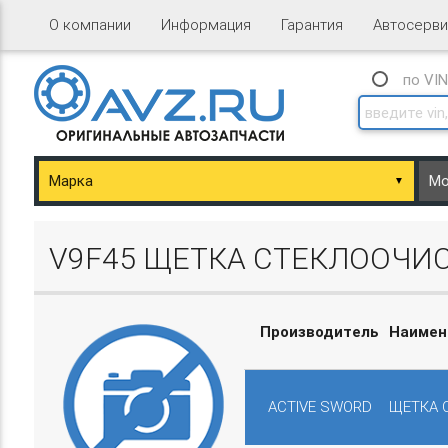
О компании
Информация
Гарантия
Автосерви
по VI
▼
ary/Basket.php
V9F45 ЩЕТКА СТЕКЛООЧИС
Производитель
Наимен
ary/Basket.php
ACTIVE SWORD
ЩЕТКА 