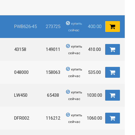
купить
PWB626-45
273725
400.00
сейчас
купить
43158
149011
410.00
сейчас
купить
048000
158063
535.00
сейчас
купить
LW450
65438
1030.00
сейчас
купить
DFR002
116212
1060.00
сейчас