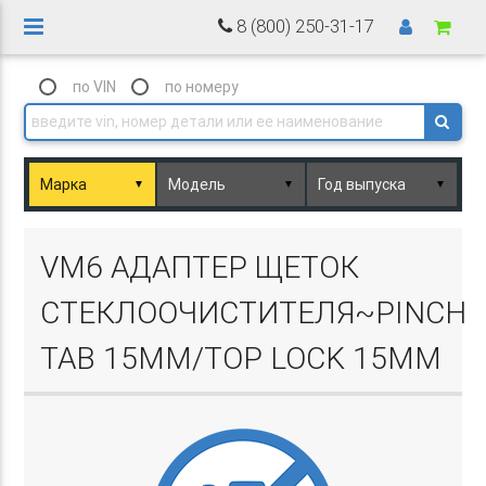
8 (800) 250-31-17
по VIN
по номеру
▼
▼
▼
Basket.php
VM6 АДАПТЕР ЩЕТОК
СТЕКЛООЧИСТИТЕЛЯ~PINCH
TAB 15ММ/TOP LOCK 15ММ
Basket.php