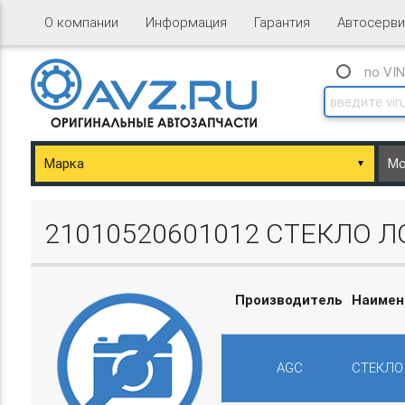
О компании
Информация
Гарантия
Автосерви
по VI
▼
ary/Basket.php
21010520601012 СТЕКЛО Л
Производитель
Наимен
ary/Basket.php
AGC
СТЕКЛО