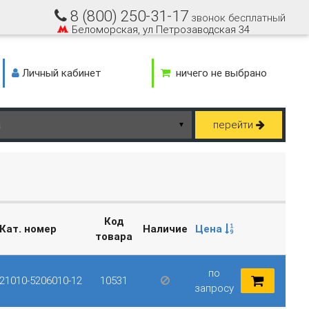
8 (800) 250-31-17
звонок бесплатный
Беломорская, ул Петрозаводская 34
Личный кабинет
ничего не выбрано
перейти
▼
Код
Кат. номер
Наличие
Цена
товара
по
21010-5206010-12
10531
запросу