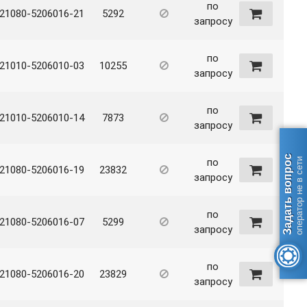
по
21080-5206016-21
5292
запросу
по
21010-5206010-03
10255
запросу
по
21010-5206010-14
7873
запросу
Задать вопрос
по
оператор не в сети
21080-5206016-19
23832
запросу
по
21080-5206016-07
5299
запросу
по
21080-5206016-20
23829
запросу