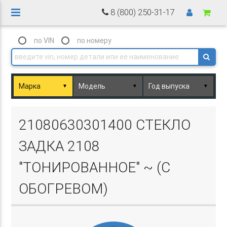
8 (800) 250-31-17
по VIN
по номеру
▼
▼
▼
Basket.php
21080630301400 СТЕКЛО
ЗАДКА 2108
"ТОНИРОВАННОЕ" ~ (С
ОБОГРЕВОМ)
Basket.php