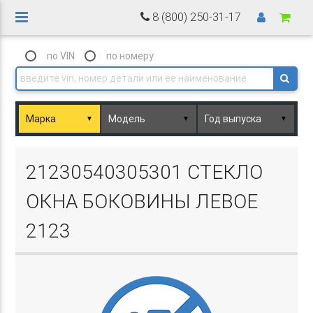
8 (800) 250-31-17
по VIN
по номеру
▼
▼
▼
Basket.php
21230540305301 СТЕКЛО
ОКНА БОКОВИНЫ ЛЕВОЕ
2123
Basket.php