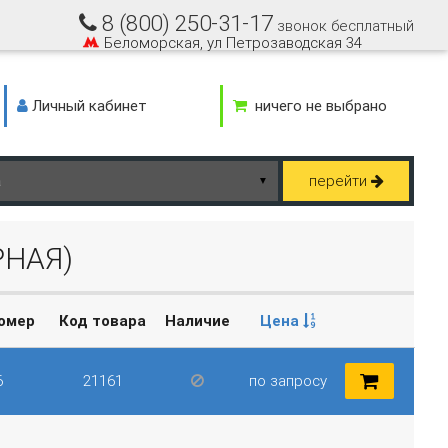
8 (800) 250-31-17
звонок бесплатный
Беломорская, ул Петрозаводская 34
Личный кабинет
ничего не выбрано
перейти
▼
РНАЯ)
номер
Код товара
Наличие
Цена
6
21161
по запросу