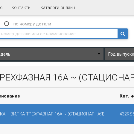
с
Контакты
Каталоги онлайн
N
по номеру
детали
▼
ТРЕХФАЗНАЯ 16А ~ (СТАЦИОНА
енование
Кат. 
КА + ВИЛКА ТРЕХФАЗНАЯ 16А ~ (СТАЦИОНАРНАЯ)
432RS