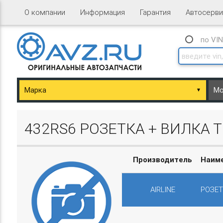
О компании
Информация
Гарантия
Автосерви
по VI
▼
ary/Basket.php
432RS6 РОЗЕТКА + ВИЛКА 
Производитель
Наим
AIRLINE
РОЗЕТ
ary/Basket.php