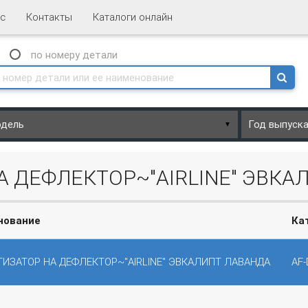
с
Контакты
Каталоги онлайн
N
по номеру
детали
▼
А ДЕФЛЕКТОР~"AIRLINE" ЭВКА
нование
Ка
ИЗАТОР НА ДЕФЛЕКТОР~"AIRLINE" ЭВКАЛИПТ ЛАВАНДА
AF-