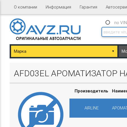
О компании
Информация
Гарантия
Автосерви
по VI
▼
ary/Basket.php
AFD03EL АРОМАТИЗАТОР Н
Производитель
Наиме
AIRLINE
АРОМАТ
ary/Basket.php