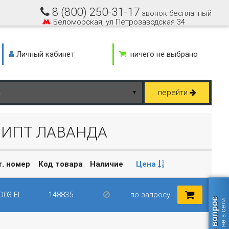
8 (800) 250-31-17
звонок бесплатный
Беломорская, ул Петрозаводская 34
Личный кабинет
ничего не выбрано
перейти
▼
ЛИПТ ЛАВАНДА
т. номер
Код товара
Наличие
Цена
D03-EL
148835
по запросу
Задать вопрос
оператор не в сети