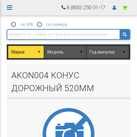
8 (800) 250-31-17
по VIN
по номеру
▼
▼
▼
Basket.php
AKON004 КОНУС
ДОРОЖНЫЙ 520ММ
Basket.php