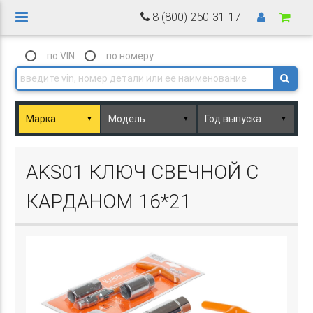
8 (800) 250-31-17
по VIN
по номеру
▼
▼
▼
Basket.php
AKS01 КЛЮЧ СВЕЧНОЙ С
КАРДАНОМ 16*21
Basket.php