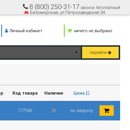
8 (800) 250-31-17
звонок бесплатный
Беломорская, ул Петрозаводская 34
Личный кабинет
ничего не выбрано
перейти
▼
ер
Код товара
Наличие
Цена
177160
по запросу