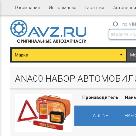
О компании
Информация
Гарантия
Автосерви
по VI
▼
ary/Basket.php
ANA00 НАБОР АВТОМОБИЛИ
Производитель
Наи
AIRLINE
НАБО
ary/Basket.php