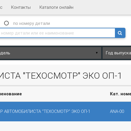
с
Контакты
Каталоги онлайн
N
по номеру
детали
▼
СТА "ТЕХОСМОТР" ЭКО ОП-1
менование
Кат. ном
Р АВТОМОБИЛИСТА "ТЕХОСМОТР" ЭКО ОП-1
ANA-00