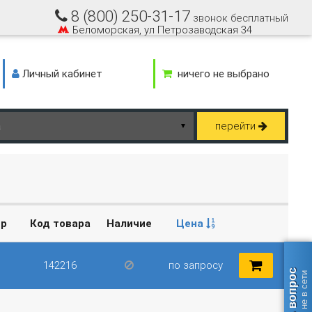
8 (800) 250-31-17
звонок бесплатный
Беломорская, ул Петрозаводская 34
Личный кабинет
ничего не выбрано
перейти
▼
ер
Код товара
Наличие
Цена
142216
по запросу
Задать вопрос
оператор не в сети