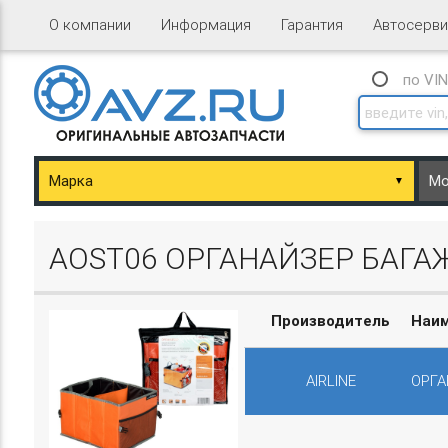
О компании
Информация
Гарантия
Автосерви
по VI
▼
ary/Basket.php
AOST06 ОРГАНАЙЗЕР БАГАЖ
Производитель
Наи
AIRLINE
ОРГА
ary/Basket.php