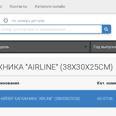
с
Контакты
Каталоги онлайн
N
по номеру
детали
▼
НИКА "AIRLINE" (38Х30Х25СМ)
менование
Кат. ном
НАЙЗЕР БАГАЖНИКА "AIRLINE" (38Х30Х25СМ)
AO-ST-06