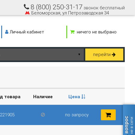
8 (800) 250-31-17
звонок бесплатный
Беломорская, ул Петрозаводская 34
Личный кабинет
ничего не выбрано
перейти
▼
д товара
Наличие
Цена
221905
по запросу
Задать вопрос
оператор не в сети