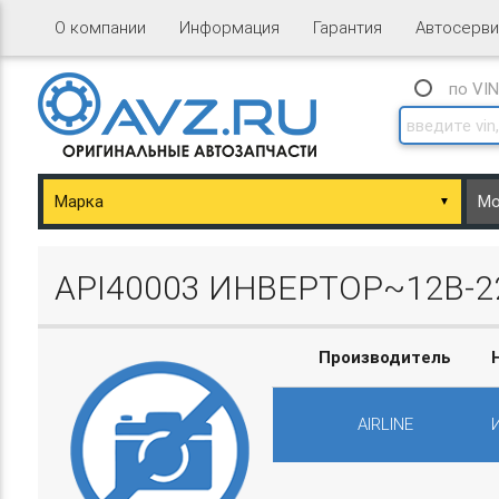
О компании
Информация
Гарантия
Автосерви
по VI
▼
ary/Basket.php
API40003 ИНВЕРТОР~12В-22
Производитель
AIRLINE
ary/Basket.php