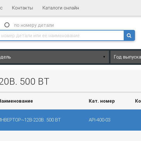
с
Контакты
Каталоги онлайн
N
по номеру
детали
▼
0В. 500 ВТ
Наименование
Кат. номер
Ко
ИНВЕРТОР~12В-220В. 500 ВТ
API-400-03