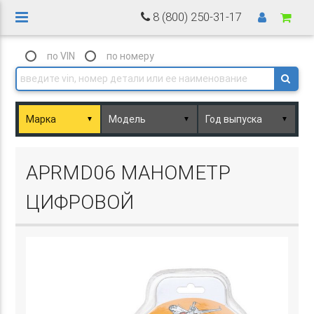
8 (800) 250-31-17
по VIN
по номеру
▼
▼
▼
Basket.php
APRMD06 МАНОМЕТР
ЦИФРОВОЙ
Basket.php