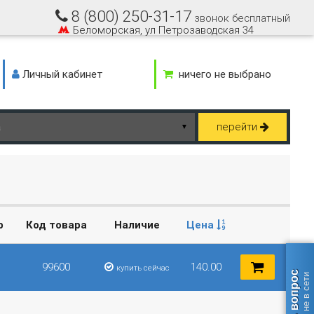
8 (800) 250-31-17
звонок бесплатный
Беломорская, ул Петрозаводская 34
Личный кабинет
ничего не выбрано
перейти
▼
р
Код товара
Наличие
Цена
99600
140.00
купить сейчас
Задать вопрос
оператор не в сети