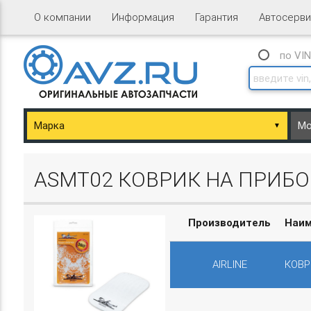
О компании
Информация
Гарантия
Автосерви
по VI
▼
ary/Basket.php
ASMT02 КОВРИК НА ПРИБ
Производитель
Наим
AIRLINE
КОВР
ary/Basket.php