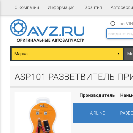
О компании
Информация
Гарантия
Автосерви
по VI
▼
ary/Basket.php
ASP101 РАЗВЕТВИТЕЛЬ П
Производитель
Наим
AIRLINE
РАЗВ
ary/Basket.php