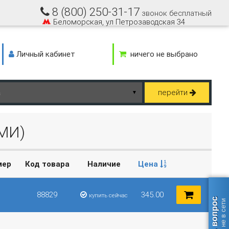
8 (800) 250-31-17
звонок бесплатный
Беломорская, ул Петрозаводская 34
Личный кабинет
ничего не выбрано
перейти
▼
МИ)
мер
Код товара
Наличие
Цена
88829
345.00
купить сейчас
Задать вопрос
оператор не в сети