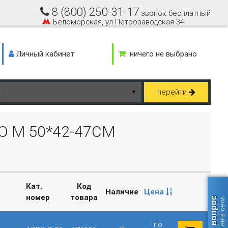
8 (800) 250-31-17
звонок бесплатный
Беломорская, ул Петрозаводская 34
Личный кабинет
ничего не выбрано
перейти
▼
 M 50*42-47СМ
Кат.
Код
Наличие
Цена
номер
товара
Задать вопрос
оператор не в сети
по