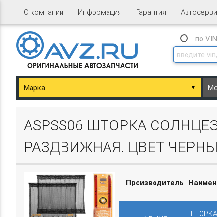
О компании
Информация
Гарантия
Автосерви
по VI
▼
ary/Basket.php
ASPSS06 ШТОРКА СОЛНЦЕЗ
РАЗДВИЖНАЯ. ЦВЕТ ЧЕРНЫЙ.
Производитель
Наимен
ary/Basket.php
ШТОРКА