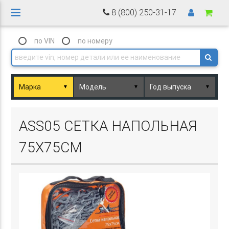
8 (800) 250-31-17
по VIN
по номеру
▼
▼
▼
Basket.php
ASS05 СЕТКА НАПОЛЬНАЯ
75Х75СМ
Basket.php