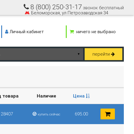
8 (800) 250-31-17
звонок бесплатный
Беломорская, ул Петрозаводская 34
Личный кабинет
ничего не выбрано
перейти
▼
д товара
Наличие
Цена
128407
695.00
купить сейчас