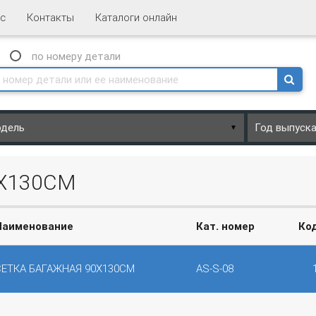
с
Контакты
Каталоги онлайн
N
по номеру
детали
▼
0Х130СМ
Наименование
Кат. номер
Ко
СЕТКА БАГАЖНАЯ 90Х130СМ
AS-S-08