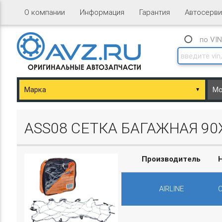
О компании
Информация
Гарантия
Автосерви
по VI
▼
ary/Basket.php
ASS08 СЕТКА БАГАЖНАЯ 9
Производитель
AIRLINE
ary/Basket.php